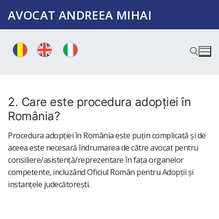
Sari
AVOCAT ANDREEA MIHAI
la
conținut
Caută după:
2. Care este procedura adopției în
România?
Procedura adopției în România este puțin complicată și de
aceea este necesară îndrumarea de către avocat pentru
consiliere/asistență/reprezentare în fața organelor
competente, incluzând Oficiul Român pentru Adopții și
instanțele judecătorești.