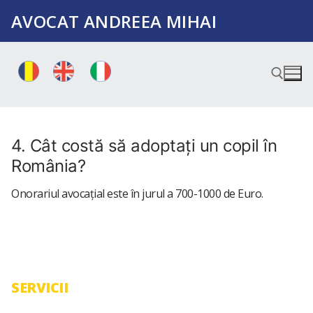
Sari
AVOCAT ANDREEA MIHAI
la
conținut
Caută după:
4. Cât costă să adoptați un copil în
România?
Onorariul avocațial este în jurul a 700-1000 de Euro.
SERVICII